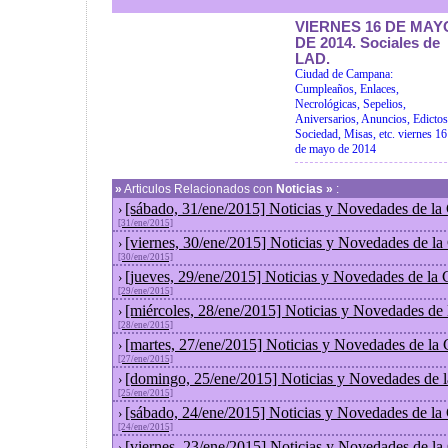
VIERNES 16 DE MAY
DE 2014. Sociales de
LAD.
Ciudad de Campana:
Cumpleaños, Enlaces,
Necrológicas, Sepelios,
Aniversarios, Anuncios, Edictos
Sociedad, Misas, etc. viernes 16
de mayo de 2014
»
Articulos Relacionados con
Noticias »
:
[sábado, 31/ene/2015] Noticias y Novedades de la
›
[31/ene/2015]
[viernes, 30/ene/2015] Noticias y Novedades de l
›
[30/ene/2015]
[jueves, 29/ene/2015] Noticias y Novedades de la
›
[29/ene/2015]
[miércoles, 28/ene/2015] Noticias y Novedades de
›
[28/ene/2015]
[martes, 27/ene/2015] Noticias y Novedades de la
›
[27/ene/2015]
[domingo, 25/ene/2015] Noticias y Novedades de 
›
[25/ene/2015]
[sábado, 24/ene/2015] Noticias y Novedades de la
›
[24/ene/2015]
[viernes, 23/ene/2015] Noticias y Novedades de l
›