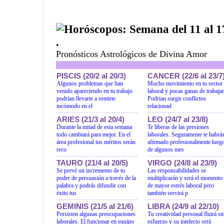
Horóscopos: Semana del 11 al 
.
Pronósticos Astrológicos de Divina Amor
PISCIS (20/2 al 20/3)
CANCER (22/6 al 23/7
Algunos problemas que han
Mucho movimiento en tu sector
venido apareciendo en tu trabajo
laboral y pocas ganas de trabajar
podrían llevarte a sentirte
Podrían surgir conflictos
incómodo en el
relacionad
ARIES (21/3 al 20/4)
LEO (24/7 al 23/8)
Durante la mitad de esta semana
Te liberas de las presiones
todo cambiará para mejor. En el
laborales. Seguramente te habrá
área profesional tus méritos serán
afirmado profesionalmente lueg
reco
de algunos mes
TAURO (21/4 al 20/5)
VIRGO (24/8 al 23/9)
Se prevé un incremento de tu
Las responsabilidades se
poder de persuasión a través de la
multiplicarán y será el momento
palabra y podrás difundir con
de mayor estrés laboral pero
éxito tus
también servirá p
GEMINIS (21/5 al 21/6)
LIBRA (24/9 al 22/10)
Persisten algunas preocupaciones
Tu creatividad personal fluirá si
laborales. El funcionar en equipo
esfuerzo y su intelecto será