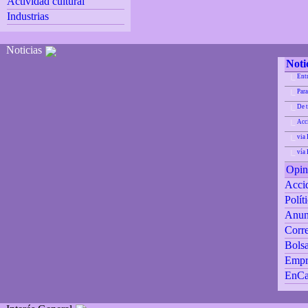
Actividad cultural
Industrias
Noticias
Noti
Ent
|_
Para
|_
De 
|_
Acci
|_
via 
|_
vía
|_
Opin
Accid
Polít
Anun
Corre
Bolsa
Empr
EnCa