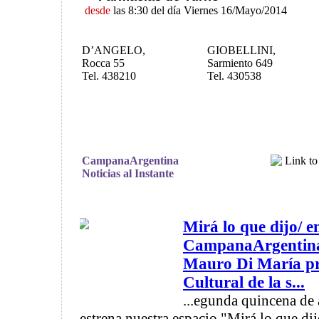
desde
las 8:30 del día Viernes 16/Mayo/2014
D’ANGELO,
GIOBELLINI,
Rocca 55
Sarmiento 649
Tel. 438210
Tel. 430538
CampanaArgentina
Noticias al Instante
Mirá lo que dijo/ e
CampanaArgentina
Mauro Di María pr
Cultural de la s...
...egunda quincena de 
estrena nuestra espacio "Mirá lo que di