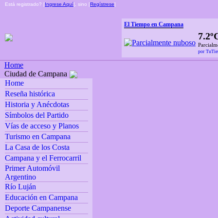
Está registrado? [
Ingrese Aquí
], sino [
Regístrese
]
El Tiempo en Campana
7.2º
Parcialm
por TuTi
Home
Ciudad de Campana
Home
Reseña histórica
Historia y Anécdotas
Símbolos del Partido
Vías de acceso y Planos
Turismo en Campana
La Casa de los Costa
Campana y el Ferrocarril
Primer Automóvil
Argentino
Río Luján
Educación en Campana
Deporte Campanense