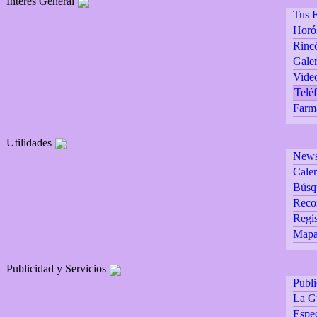
Interés General
Tus F
Horó
Rincó
Galer
Vide
Teléf
Farm
Utilidades
Newsl
Calen
Búsq
Reco
Regís
Mapa 
Publicidad y Servicios
Publ
La G
Espec