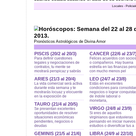
Locales - Policia
Horóscopos: Semana del 22 al 28 
2013.
Pronósticos Astrológicos de Divina Amor
PISCIS (20/2 al 20/3)
CANCER (22/6 al 23/7
Para definir cuestiones
Felices acuerdos con socio
legales y negociaciones de
o compañeros. Hay buena
contratos, tu mente se
estrella en las finanzas pero
mostrará perspicaz y sabrás
con mucho menos pel
ARIES (21/3 al 20/4)
LEO (24/7 al 23/8)
La vida comercial será activa
Estás en excelentes
durante esta semana y te
condiciones para consolida
mostrarás locuaz y elocuente
negocios o lograr conquista
en la exposición de
de índole laboral o
monetaria,
TAURO (21/4 al 20/5)
VIRGO (24/8 al 23/9)
Se presentan excelentes
oportunidades de resolver
Si eres de aquellos
situaciones económicas
virginianos que estuvieras
pendientes, negocios o
pensando en iniciar nuevos
deudas
estudios o diversificar tus a
GEMINIS (21/5 al 21/6)
LIBRA (24/9 al 22/10)