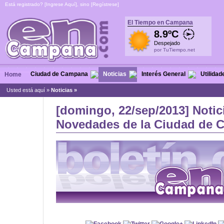
Está registrado? [
Ingrese Aquí
], sino [
Regístrese
]
El Tiempo en Campana
8.9ºC
Despejado
por TuTiempo.net
Ciudad de Campana
Noticias
Interés General
Utilidad
Home
Usted está aquí »
Noticias
»
[domingo, 22/sep/2013] Notic
Novedades de la Ciudad de C