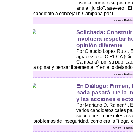
justicia, primero se pierd
anula l juicio", aseveró . E
candidato a concejal n Campana por l ...
Locales - Polít
Solicitada: Construir
involucra respetar h
opinión diferente
Por Claudio López Ruiz . E
agradezco al CIPECA (Círc
Campana), por su publicac
a opinar y pensar libremente. Y en ello dejando 
Locales - Polít
En Diálogo: Firmen, 
nada pasará. De la i
y las acciones elect
Por Mariano D. Raineri* . 
varios candidatos cales p
soluciones imposibles a s 
problemas de inseguridad, como era la "ilegal e 
Locales - Polít