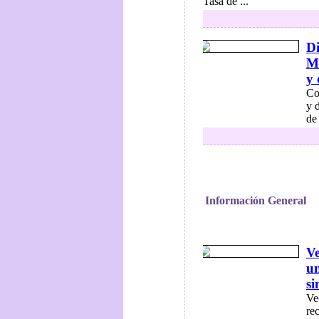
Tasa de ...
Di
Mu
y 
Co
y 
de
Información General
Ve
un
si
Ve
re