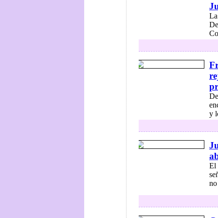
Ju
La
De
Co
Fr
re
pr
De
en
y 
J
ab
El 
se
no