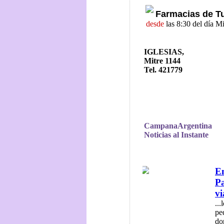
Farmacias de T
desde
las 8:30 del día M
IGLESIAS,
Mitre 1144
Tel. 421779
CampanaArgentina
Noticias al Instante
En
Pa
vi
..
pe
do