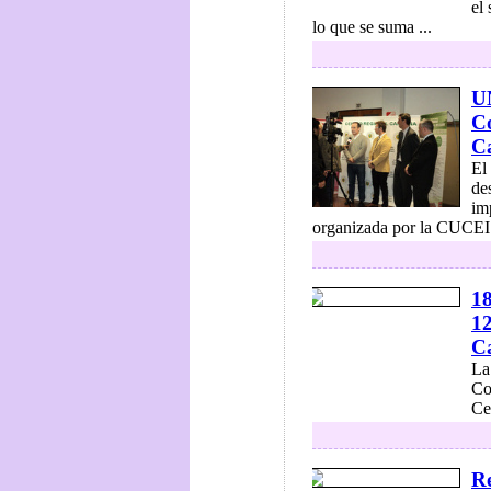
el
lo que se suma ...
UN
Co
C
El
de
im
organizada por la CUCEI 
18
12
C
La
Co
Ce
Re