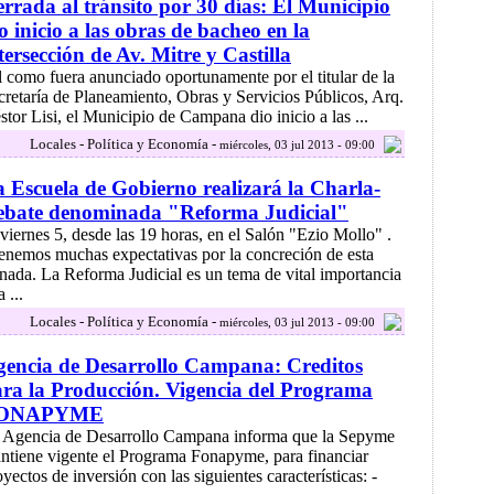
rrada al tránsito por 30 días: El Municipio
o inicio a las obras de bacheo en la
tersección de Av. Mitre y Castilla
l como fuera anunciado oportunamente por el titular de la
cretaría de Planeamiento, Obras y Servicios Públicos, Arq.
stor Lisi, el Municipio de Campana dio inicio a las ...
Locales - Política y Economía -
miércoles, 03 jul 2013 - 09:00
 Escuela de Gobierno realizará la Charla-
ebate denominada "Reforma Judicial"
 viernes 5, desde las 19 horas, en el Salón "Ezio Mollo" .
enemos muchas expectativas por la concreción de esta
rnada. La Reforma Judicial es un tema de vital importancia
a ...
Locales - Política y Economía -
miércoles, 03 jul 2013 - 09:00
encia de Desarrollo Campana: Creditos
ra la Producción. Vigencia del Programa
ONAPYME
 Agencia de Desarrollo Campana informa que la Sepyme
ntiene vigente el Programa Fonapyme, para financiar
yectos de inversión con las siguientes características: -