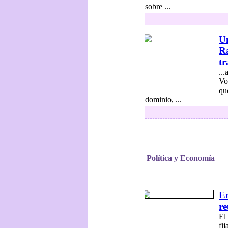
sobre ...
Un
Ra
tr
..
Vo
qu
dominio, ...
Política y Economía
En
re
El
fi