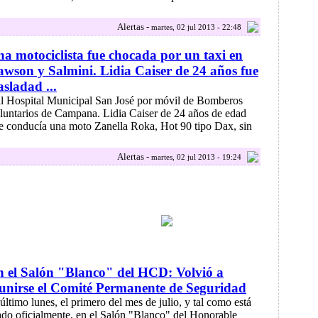
Alertas -
martes, 02 jul 2013 - 22:48
a motociclista fue chocada por un taxi en
wson y Salmini. Lidia Caiser de 24 años fue
asladad ...
.al Hospital Municipal San José por móvil de Bomberos
luntarios de Campana. Lidia Caiser de 24 años de edad
e conducía una moto Zanella Roka, Hot 90 tipo Dax, sin
Alertas -
martes, 02 jul 2013 - 19:24
 el Salón "Blanco" del HCD: Volvió a
unirse el Comité Permanente de Seguridad
 último lunes, el primero del mes de julio, y tal como está
jado oficialmente, en el Salón "Blanco" del Honorable