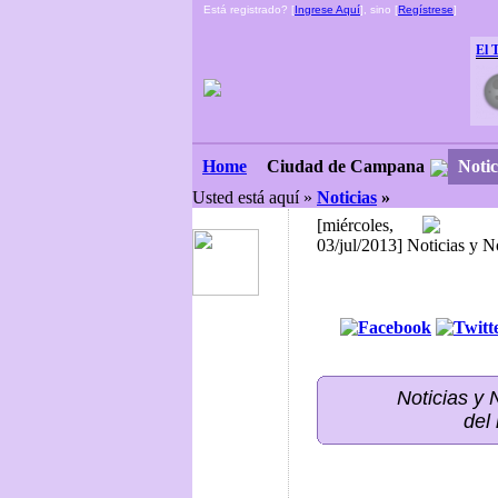
Está registrado? [
Ingrese Aquí
], sino [
Regístrese
]
El 
Ciudad de Campana
Notic
Home
Usted está aquí »
Noticias
»
[miércoles,
03/jul/2013] Noticias y 
Noticias y
del