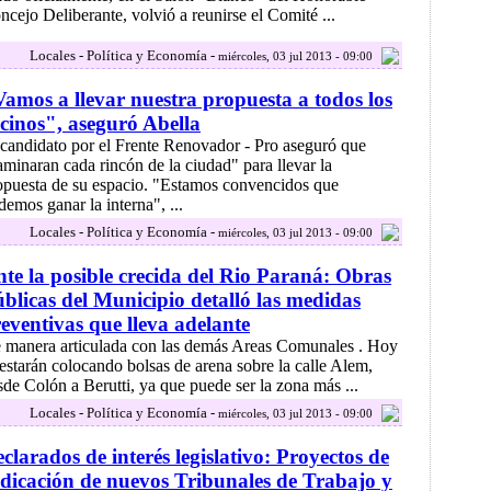
ncejo Deliberante, volvió a reunirse el Comité ...
Locales - Política y Economía -
miércoles, 03 jul 2013 - 09:00
amos a llevar nuestra propuesta a todos los
cinos", aseguró Abella
 candidato por el Frente Renovador - Pro aseguró que
aminaran cada rincón de la ciudad" para llevar la
opuesta de su espacio. "Estamos convencidos que
demos ganar la interna", ...
Locales - Política y Economía -
miércoles, 03 jul 2013 - 09:00
te la posible crecida del Rio Paraná: Obras
blicas del Municipio detalló las medidas
eventivas que lleva adelante
 manera articulada con las demás Areas Comunales . Hoy
 estarán colocando bolsas de arena sobre la calle Alem,
sde Colón a Berutti, ya que puede ser la zona más ...
Locales - Política y Economía -
miércoles, 03 jul 2013 - 09:00
clarados de interés legislativo: Proyectos de
dicación de nuevos Tribunales de Trabajo y