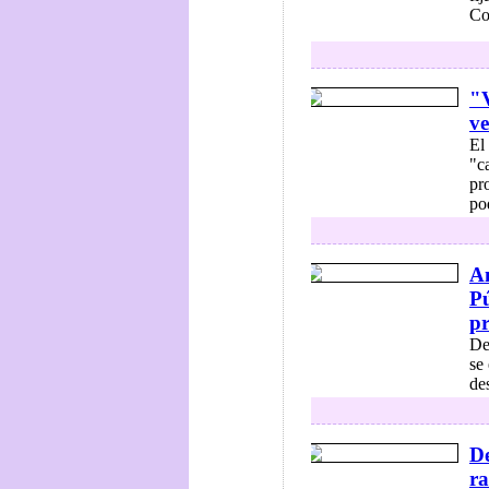
Co
"V
ve
El
"c
pr
po
An
Pú
pr
De
se
de
De
ra