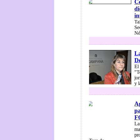
Ce
di
in
Ta
Se
Né
La
D
El
"T
jo
y l
Ag
pa
F
La
ma
pro