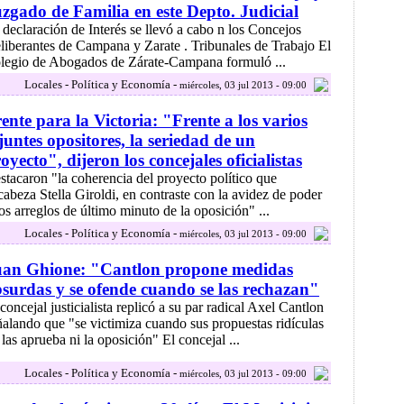
zgado de Familia en este Depto. Judicial
 declaración de Interés se llevó a cabo n los Concejos
liberantes de Campana y Zarate . Tribunales de Trabajo El
legio de Abogados de Zárate-Campana formuló ...
Locales - Política y Economía -
miércoles, 03 jul 2013 - 09:00
ente para la Victoria: "Frente a los varios
juntes opositores, la seriedad de un
oyecto", dijeron los concejales oficialistas
stacaron "la coherencia del proyecto político que
cabeza Stella Giroldi, en contraste con la avidez de poder
los arreglos de último minuto de la oposición" ...
Locales - Política y Economía -
miércoles, 03 jul 2013 - 09:00
uan Ghione: "Cantlon propone medidas
surdas y se ofende cuando se las rechazan"
concejal justicialista replicó a su par radical Axel Cantlon
ñalando que "se victimiza cuando sus propuestas ridículas
 las aprueba ni la oposición" El concejal ...
Locales - Política y Economía -
miércoles, 03 jul 2013 - 09:00