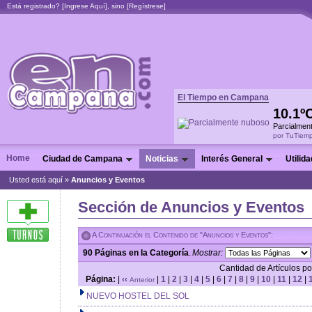
Está registrado? [
Ingrese Aquí
], sino [
Regístrese
]
El Tiempo en Campana
10.1º
Parcialmen
por TuTiem
Home
Ciudad de Campana
Noticias
Interés General
Utilid
Usted está aquí »
Anuncios y Eventos
Sección de Anuncios y Eventos
A Continuación el Contenido de "Anuncios y Eventos":
90 Páginas en la Categoría
.
Mostrar:
Cantidad de Artículos por
Página:
|
‹‹
|
1
|
2
|
3
|
4
|
5
|
6
|
7
|
8
|
9
|
10
|
11
|
12
|
Anterior
NUEVO HOSTEL DEL SOL