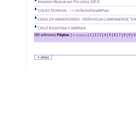
Imvasion Musical por Fm Unica 100.9
COLECTA ANUAL ---> UnTechoParaMiPais
CENA 10º ANIVERSARIO - PEÑA ROJA CAMPANENSE "D
CRUZ ROJA Filial CAMPANA
(90 artículos)
Página:
|
‹‹
|
1
|
2
|
3
|
4
|
5
|
6
|
7
|
8
|
9
|
1
Anterior
« atras