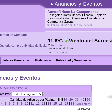
Anuncios y Eventos
Atmosféricos La Campanense
Desagotes Domiciliarios. Eficacia, Rapidez,
Responsabilidad. Camiones Atmosféricos.
Campana y Zárate
03489-15-582642 /03487-15-662660
Tiempo en Campana
11.6ºC
Cubierto con
probabilidad de lluvia
por TuTiempo.net
Interés General
Utilidades
Publicidad y Servicios
ncios y Eventos
de "Anuncios y Eventos":
Mostrar:
Cantidad de Artículos por Página -› |
5
|
10
|
20
|
30
|
40
|
50
|
|
4
|
5
|
6
|
7
|
8
|
9
|
10
|
11
|
12
|
13
|
14
|
15
|
16
|
17
|
18
|
››
|
Siguiente
18/ene/2015