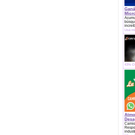
Ganá
Micr
Acumu
búsque
increí
Usá mi
43% OF
Atmo
Desag
Camion
Respon
indust