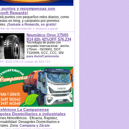
 puntos y recompensas con
osoft Rewards!
lá puntos con pequeños retos diarios, como
das en bing, y canjealos por premios
bles.
¡Sumate a Rewards, es gratis!
 link de recomendación y empezá a ganar
Neumático Onyx 175/65
R14 82h 42%OFF $76.234
Tecnología de punta con
respaldo Internacional - ancho:
175mm - ISO9001, DOT,
TS16949, GCC, CCC, SNI
para Auto/Camioneta
F: $118.278 ó 6 cuotas de $19.713
sféricos La Campanense
otes Domiciliarios e industriales
es Atmosféricos. ·Eficacia, Rapidez,
sabilidad. Desagotes Domiciliarios e
riales. Zona:
Campana y Zárate