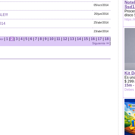
Note
05/oct/2014
Ssd1
Proces
20/jun/2014
E!!!
disco
https:/
25/abr/2014
014
23/abr/2014
|
1
|
2
|
3
|
4
|
5
|
6
|
7
|
8
|
9
|
10
|
11
|
12
|
13
|
14
|
15
|
16
|
17
|
18
|
ior
››
|
Siguiente
Kit D
Es una
$ 299.
15m -
Debes 