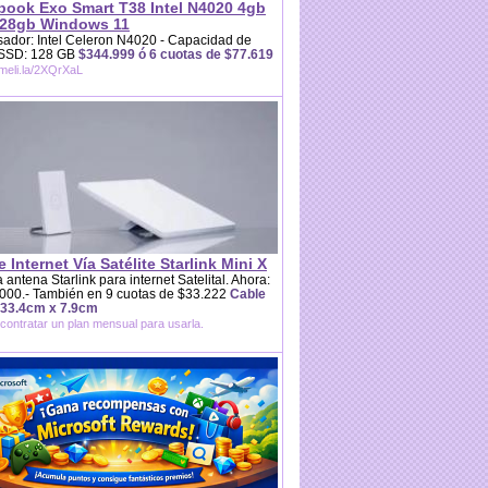
book Exo Smart T38 Intel N4020 4gb
28gb Windows 11
ador: Intel Celeron N4020 - Capacidad de
 SSD: 128 GB
$344.999 ó 6 cuotas de $77.619
/meli.la/2XQrXaL
e Internet Vía Satélite Starlink Mini X
 antena Starlink para internet Satelital. Ahora:
000.- También en 9 cuotas de $33.222
Cable
 33.4cm x 7.9cm
contratar un plan mensual para usarla.