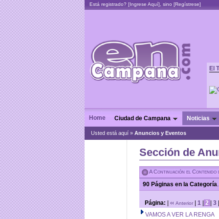
Está registrado? [
Ingrese Aquí
], sino [
Regístrese
]
El 
Home
Ciudad de Campana
Noticias
Usted está aquí »
Anuncios y Eventos
Sección de Anu
A Continuación el Contenido 
90 Páginas en la Categoría
.
Página:
|
‹‹
|
1
|
2
|
3
Anterior
VAMOS A VER LA RENGA