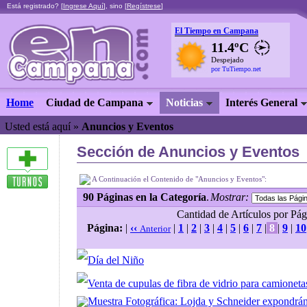
Está registrado? [
Ingrese Aquí
], sino [
Regístrese
]
El Tiempo en Campana
11.4ºC
Despejado
por TuTiempo.net
Home
Ciudad de Campana
Noticias
Interés General
Usted está aquí »
Anuncios y Eventos
Sección de Anuncios y Eventos
A Continuación el Contenido de "Anuncios y Eventos":
90 Páginas en la Categoría
.
Mostrar:
Cantidad de Artículos por Pági
Página:
|
‹‹
|
1
|
2
|
3
|
4
|
5
|
6
|
7
|
8
|
9
|
10
Anterior
Día del Niño
Venta de cupulas de fibra de vidrio para camioneta
Muestra Fotográfica: Lojda y Schneider expondrán