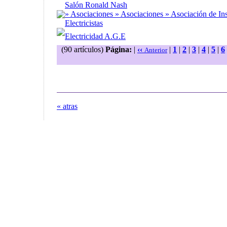
Salón Ronald Nash
» Asociaciones » Asociaciones » Asociación de Ins
Electricistas
Electricidad A.G.E
(90 artículos)
Página:
|
‹‹
|
1
|
2
|
3
|
4
|
5
|
6
Anterior
« atras