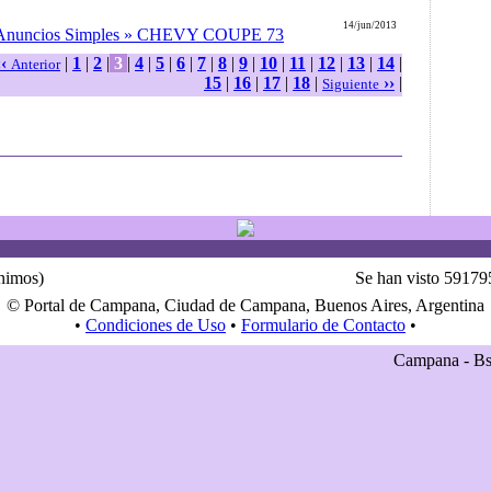
14/jun/2013
» Anuncios Simples » CHEVY COUPE 73
‹‹
|
1
|
2
|
3
|
4
|
5
|
6
|
7
|
8
|
9
|
10
|
11
|
12
|
13
|
14
|
Anterior
15
|
16
|
17
|
18
|
››
|
Siguiente
ónimos)
Se han visto 59179
© Portal de Campana, Ciudad de Campana, Buenos Aires, Argentina
•
Condiciones de Uso
•
Formulario de Contacto
•
Campana - Bs.