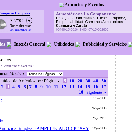
Anuncios y Eventos
Tiempo en Campana
Atmosféricos La Campanense
Desagotes Domiciliarios. Eficacia, Rapidez,
7.2ºC
Responsabilidad. Camiones Atmosféricos.
Campana y Zárate
Nubes dispersas
03489-15-582642 /03487-15-662660
por TuTiempo.net
ias
Interés General
Utilidades
Publicidad y Servicios
ventos
de "Anuncios y Eventos":
oría
.
Mostrar:
ntidad de Artículos por Página -› |
5
|
10
|
20
|
30
|
40
|
50
|
|
2
|
3
|
4
|
5
|
6
|
7
|
8
|
9
|
10
|
11
|
12
|
13
|
14
|
15
|
16
|
17
|
18
|
››
|
Siguiente
31/mar/2014
O
15/ago/2013
29/jul/2013
io
 » Anuncios Simples » AMPLIFICADOR PEAVY
14/jun/2013