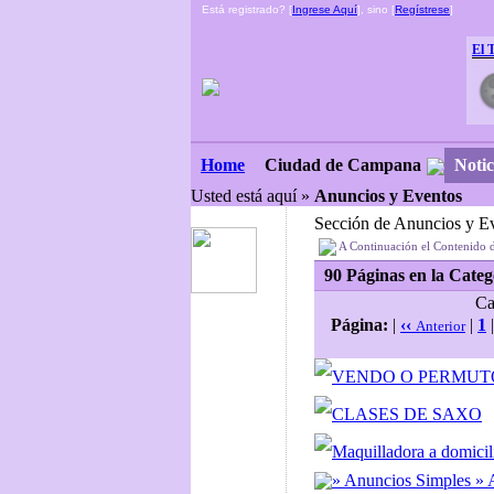
Está registrado? [
Ingrese Aquí
], sino [
Regístrese
]
El 
Ciudad de Campana
Notic
Home
Usted está aquí »
Anuncios y Eventos
Sección de Anuncios y E
A Continuación el Contenido 
90 Páginas en la Categ
Ca
Página:
|
‹‹
|
1
Anterior
VENDO O PERMUT
CLASES DE SAXO
Maquilladora a domicil
» Anuncios Simples