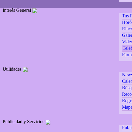
Interés General
Tus F
Horó
Rincó
Galer
Vide
Teléf
Farm
Utilidades
Newsl
Calen
Búsq
Reco
Regís
Mapa 
Publicidad y Servicios
Publ