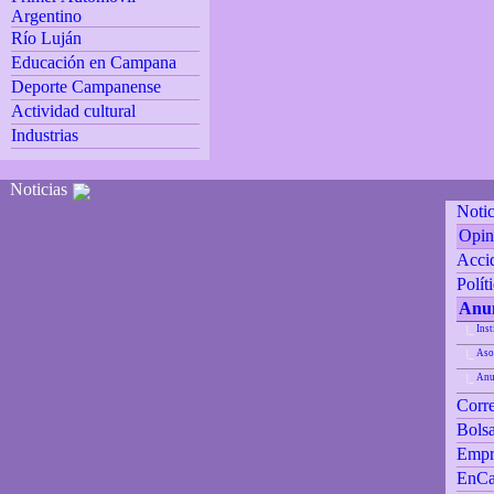
Argentino
Río Luján
Educación en Campana
Deporte Campanense
Actividad cultural
Industrias
Noticias
Notic
Opin
Accid
Polít
Anun
Inst
|_
Aso
|_
Anu
|_
Corre
Bolsa
Empr
EnCa