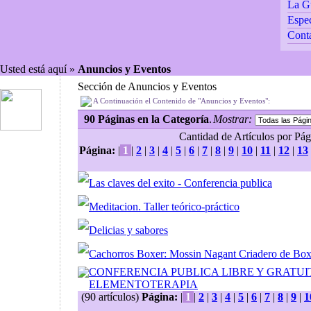
La G
Espec
Cont
Usted está aquí »
Anuncios y Eventos
Sección de Anuncios y Eventos
A Continuación el Contenido de "Anuncios y Eventos":
90 Páginas en la Categoría
.
Mostrar:
Cantidad de Artículos por Pági
Página:
|
1
|
2
|
3
|
4
|
5
|
6
|
7
|
8
|
9
|
10
|
11
|
12
|
13
Las claves del exito - Conferencia publica
Meditacion. Taller teórico-práctico
Delicias y sabores
Cachorros Boxer: Mossin Nagant Criadero de Bo
CONFERENCIA PUBLICA LIBRE Y GRATUI
ELEMENTOTERAPIA
(90 artículos)
Página:
|
1
|
2
|
3
|
4
|
5
|
6
|
7
|
8
|
9
|
1