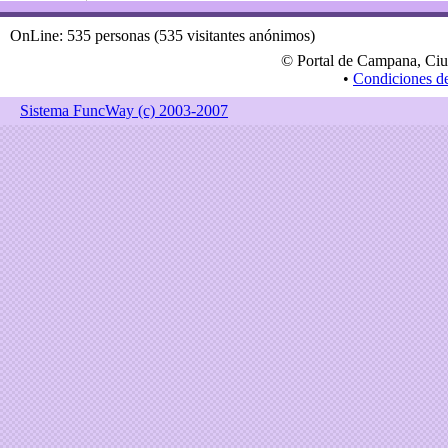
OnLine: 535 personas (535 visitantes anónimos)
© Portal de Campana, Ciu
•
Condiciones d
Sistema FuncWay (c) 2003-2007