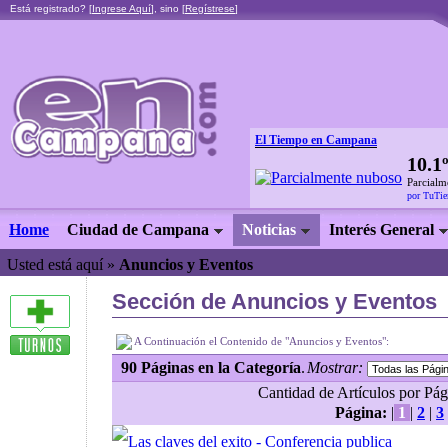
Está registrado? [
Ingrese Aquí
], sino [
Regístrese
]
El Tiempo en Campana
10.1
Parcialm
por TuTi
Home
Ciudad de Campana
Noticias
Interés General
Usted está aquí »
Anuncios y Eventos
Sección de Anuncios y Eventos
A Continuación el Contenido de "Anuncios y Eventos":
90 Páginas en la Categoría
.
Mostrar:
Cantidad de Artículos por Pági
Página:
|
1
|
2
|
3
Las claves del exito - Conferencia publica